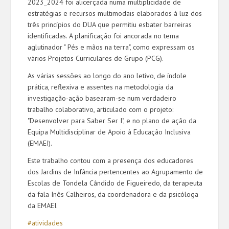
2023_2024 foi alicerçada numa multiplicidade de
estratégias e recursos multimodais elaborados à luz dos
três princípios do DUA que permitiu esbater barreiras
identificadas. A planificação foi ancorada no tema
aglutinador " Pés e mãos na terra", como expressam os
vários Projetos Curriculares de Grupo (PCG).
As várias sessões ao longo do ano letivo, de índole
prática, reflexiva e assentes na metodologia da
investigação-ação basearam-se num verdadeiro
trabalho colaborativo, articulado com o projeto:
"Desenvolver para Saber Ser I", e no plano de ação da
Equipa Multidisciplinar de Apoio à Educação Inclusiva
(EMAEI).
Este trabalho contou com a presença dos educadores
dos Jardins de Infância pertencentes ao Agrupamento de
Escolas de Tondela Cândido de Figueiredo, da terapeuta
da fala Inês Calheiros, da coordenadora e da psicóloga
da EMAEI.
#atividades