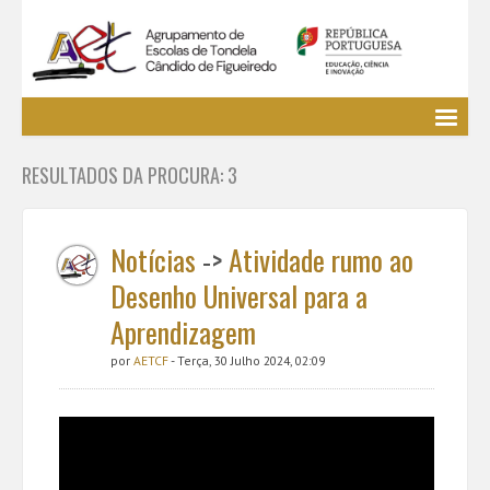
Agrupamento
RESULTADOS DA PROCURA: 3
EE / Alunos
Clubes e Projetos
Cursos Profissionais
Notícias
->
Atividade rumo ao
Bibliotecas
Desenho Universal para a
Media AETCF
Aprendizagem
Legislação
por
AETCF
- Terça, 30 Julho 2024, 02:09
Utilizador não identificado. (
Entrar
)