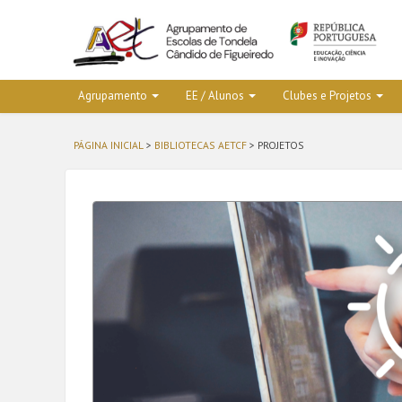
Agrupamento
EE / Alunos
Clubes e Projetos
PÁGINA INICIAL
>
BIBLIOTECAS AETCF
> PROJETOS