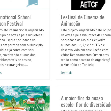
rnational School
Festival de Cinema de
oon Festival
Animação
rojeto internacional organizado
Este projeto, organizado pelo Grup
rupo de Artes e pela Biblioteca
de Artes e pela Biblioteca da Escola
r da Escola Secundária de
Secundária de Molelos, envolve
s em parceria com o Município
alunos dos 1.º, 2,º e 3.º CEB e é
dela e já conta com seis
desenvolvido em articulação com
s, envolvendo alunos dos
vários Departamentos Curriculares,
ciclos/níveis de ensino,
tendo como parceiro de organizaçã
is e estrangeiros....
o Município de Tondela...
is
Ler mais
tional School Cartoon Festival
Festival de Cinema de Animação
A maior flor da nossa
escola: flor de diversidad