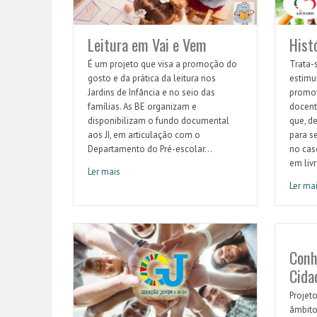
Leitura em Vai e Vem
Histó
É um projeto que visa a promoção do
Trata-
gosto e da prática da leitura nos
estimul
Jardins de Infância e no seio das
promov
famílias. As BE organizam e
docent
disponibilizam o fundo documental
que, de
aos JI, em articulação com o
para s
Departamento do Pré-escolar...
no cas
em livr
Ler mais
Leitura em Vai e Vem
Ler ma
Históri
Conh
Cida
Projet
âmbito