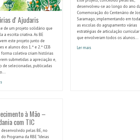
Este projeto, concebido pelas BE,
desenvolveu-se ao longo do ano d
Comemoração do Centenário de Jo
rias d' Ajudaris
Saramago, implementando em toda
as escolas do agrupamento várias
se de um projeto solidário que
estratégias de articulação curricular
a a escrita criativa. As BE
que envolveram todos os alunos...
em este projeto junto de
es e alunos dos 1.º e 2.º CEB
Ler mais
A maior flor da nossa escola: flor d
 forma coletiva criam histórias
erem submetidas a apreciação e,
o de selecionadas, publicadas
o...
is
as d' Ajudaris
ecimento à Mão –
dania com TIC
o desenvolvido pelas BE, no
 do Programa da RBE "Ideias