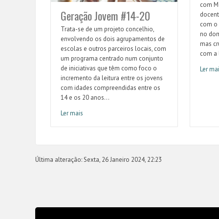
com Mé
Geração Jovem #14-20
docent
com o 
Trata-se de um projeto concelhio,
no dom
envolvendo os dois agrupamentos de
mas cr
escolas e outros parceiros locais, com
com a l
um programa centrado num conjunto
de iniciativas que têm como foco o
Ler ma
Conhec
incremento da leitura entre os jovens
com idades compreendidas entre os
14 e os 20 anos...
Ler mais
Geração Jovem #14-20
Última alteração: Sexta, 26 Janeiro 2024, 22:23