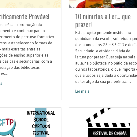
tificamente Provável
10 minutos a Ler… que
prazer!
ntensificar a promoção do
imento e contribuir para o
Este projeto pretende instituir no
ecimento do percurso formativo
quotidiano da escola, sobretudo jun
vens, estabelecendo formas de
dos alunos dos 2.º e 3.º CEB e do E.
 mais estreitas entre as
Secundário, a atividade diária da
ições de ensino superior e as
leitura por prazer. Quer seja na sala
s básicas e secundárias, com a
aula, na biblioteca, no pátio da esco
ediação das bibliotecas
ou nos laboratórios, o que importa 
es...
que a todos seja dada a oportunida
de ler algo da sua preferência....
is
ficamente Provável
Ler mais
10 minutos a Ler… que prazer!