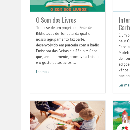
O Som dos Livros
Inte
Cart
Trata-se de um projeto da Rede de
Bibliotecas de Tondela, da qual o
É um p
nosso agrupamento faz parte,
pelo G
desenvolvido em parceria com a Rádio
Escola
Emissora das Beiras e a Rádio Miúdos
Molelo
que, semanalmente, promove a leitura
de Ton
e o gosto pelos livros....
ediçõe
vários 
Ler mais
O Som dos Livros
naciona
Ler ma
Interna