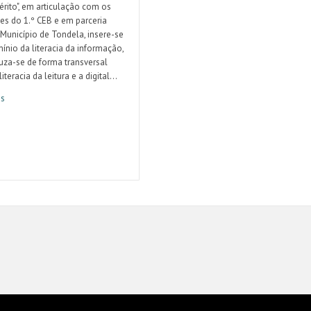
rito", em articulação com os
es do 1.º CEB e em parceria
Município de Tondela, insere-se
ínio da literacia da informação,
uza-se de forma transversal
iteracia da leitura e a digital...
is
imento à Mão – Cidadania com TIC