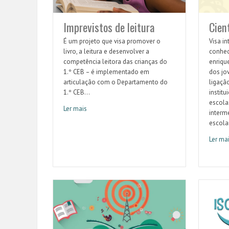
Imprevistos de leitura
Cien
É um projeto que visa promover o
Visa i
livro, a leitura e desenvolver a
conhec
competência leitora das crianças do
enriqu
1.º CEB – é implementado em
dos jo
articulação com o Departamento do
ligação
1.º CEB...
institu
escola
Ler mais
interm
Imprevistos de leitura
escolar
Ler ma
Cienti