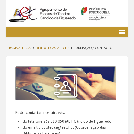
Agrupamento
PÁGINA INICIAL
>
BIBLIOTECAS AETCF
> INFORMAÇÃO / CONTACTOS
EE / Alunos
Clubes e Projetos
Cursos Profissionais
Bibliotecas
Media AETCF
Legislação
Encontra-se a utilizar acesso de visitante (
Entrar
)
Pode contactar-nos através:
do telefone 232 819 050 (AET Cândido de Figueiredo)
do email bibliotecas@aetcf.pt (Coordenação das
Bibliotecas Escolares)