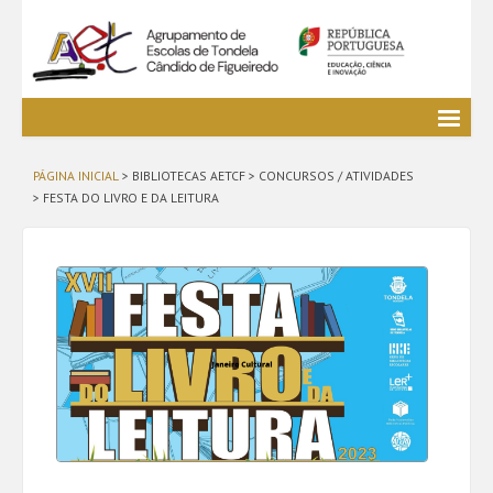
Agrupamento
PÁGINA INICIAL
> BIBLIOTECAS AETCF > CONCURSOS / ATIVIDADES
EE / Alunos
>
FESTA DO LIVRO E DA LEITURA
Clubes e Projetos
Cursos Profissionais
Bibliotecas
Media AETCF
Legislação
Encontra-se a utilizar acesso de visitante (
Entrar
)