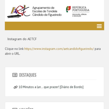
Agrupamento
Instagram do AETCF
EE / Alunos
Clubes e Projetos
Clique no link
https://www.instagram.com/aetcandidofigueiredo/
para
Cursos Profissionais
abrir o URL.
Bibliotecas
Media AETCF
Legislação
DESTAQUES
Encontra-se a utilizar acesso de visitante (
Entrar
)
10 Minutos a Ler... que prazer! [Diário de Bordo]