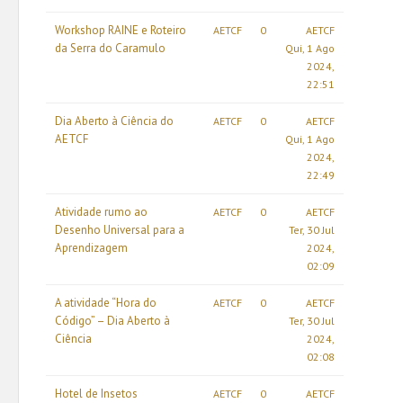
Workshop RAINE e Roteiro
AETCF
0
AETCF
da Serra do Caramulo
Qui, 1 Ago
2024,
22:51
Dia Aberto à Ciência do
AETCF
0
AETCF
AETCF
Qui, 1 Ago
2024,
22:49
Atividade rumo ao
AETCF
0
AETCF
Desenho Universal para a
Ter, 30 Jul
Aprendizagem
2024,
02:09
A atividade “Hora do
AETCF
0
AETCF
Código” – Dia Aberto à
Ter, 30 Jul
Ciência
2024,
02:08
Hotel de Insetos
AETCF
0
AETCF