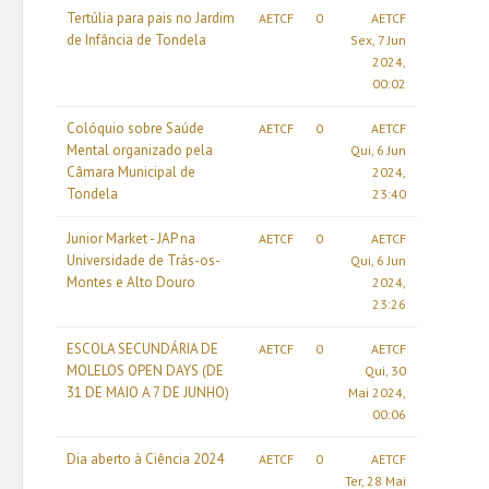
Tertúlia para pais no Jardim
AETCF
0
AETCF
de Infância de Tondela
Sex, 7 Jun
2024,
00:02
Colóquio sobre Saúde
AETCF
0
AETCF
Mental organizado pela
Qui, 6 Jun
Câmara Municipal de
2024,
Tondela
23:40
Junior Market - JAP na
AETCF
0
AETCF
Universidade de Trás-os-
Qui, 6 Jun
Montes e Alto Douro
2024,
23:26
ESCOLA SECUNDÁRIA DE
AETCF
0
AETCF
MOLELOS OPEN DAYS (DE
Qui, 30
31 DE MAIO A 7 DE JUNHO)
Mai 2024,
00:06
Dia aberto à Ciência 2024
AETCF
0
AETCF
Ter, 28 Mai