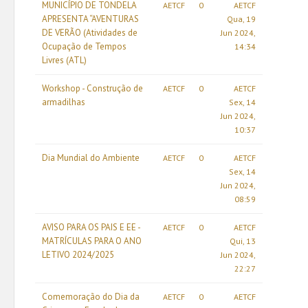
MUNICÍPIO DE TONDELA
AETCF
0
AETCF
APRESENTA “AVENTURAS
Qua, 19
DE VERÃO (Atividades de
Jun 2024,
Ocupação de Tempos
14:34
Livres (ATL)
Workshop - Construção de
AETCF
0
AETCF
armadilhas
Sex, 14
Jun 2024,
10:37
Dia Mundial do Ambiente
AETCF
0
AETCF
Sex, 14
Jun 2024,
08:59
AVISO PARA OS PAIS E EE -
AETCF
0
AETCF
MATRÍCULAS PARA O ANO
Qui, 13
LETIVO 2024/2025
Jun 2024,
22:27
Comemoração do Dia da
AETCF
0
AETCF