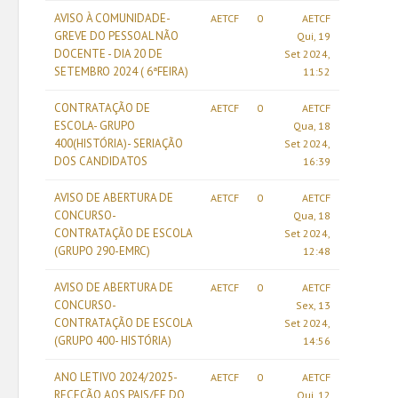
AVISO À COMUNIDADE-
AETCF
0
AETCF
GREVE DO PESSOAL NÃO
Qui, 19
DOCENTE - DIA 20 DE
Set 2024,
SETEMBRO 2024 ( 6ªFEIRA)
11:52
CONTRATAÇÃO DE
AETCF
0
AETCF
ESCOLA- GRUPO
Qua, 18
400(HISTÓRIA)- SERIAÇÃO
Set 2024,
DOS CANDIDATOS
16:39
AVISO DE ABERTURA DE
AETCF
0
AETCF
CONCURSO-
Qua, 18
CONTRATAÇÃO DE ESCOLA
Set 2024,
(GRUPO 290-EMRC)
12:48
AVISO DE ABERTURA DE
AETCF
0
AETCF
CONCURSO-
Sex, 13
CONTRATAÇÃO DE ESCOLA
Set 2024,
(GRUPO 400- HISTÓRIA)
14:56
ANO LETIVO 2024/2025-
AETCF
0
AETCF
RECEÇÃO AOS PAIS/EE DO
Qui, 12