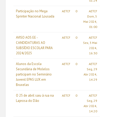
01:24
Participação no Mega
AETCF
0
AETCF
Sprinter Nacional Lousada
Dom, 5
Mai 2024,
01:00
AVISO AOS EE -
AETCF
0
AETCF
CANDIDATURAS AO
Sex, 3 Mai
SUBSÍDIO ESCOLAR PARA
2024,
2024/2025
16:30
Alunos da Escola
AETCF
0
AETCF
Secundária de Molelos
Seg, 29
participam no Seminário
Abr 2024,
Juvenil EPAS LUX em
14:29
Bruxelas
O 25 de abril saiu à rua na
AETCF
0
AETCF
Lajeosa do Dão
Seg, 29
Abr 2024,
14:20