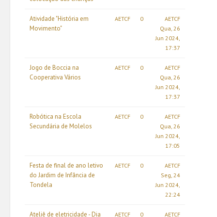
Atividade "História em
AETCF
0
AETCF
Movimento"
Qua, 26
Jun 2024,
17:37
Jogo de Boccia na
AETCF
0
AETCF
Cooperativa Vários
Qua, 26
Jun 2024,
17:37
Robótica na Escola
AETCF
0
AETCF
Secundária de Molelos
Qua, 26
Jun 2024,
17:05
Festa de final de ano letivo
AETCF
0
AETCF
do Jardim de Infância de
Seg, 24
Tondela
Jun 2024,
22:24
Ateliê de eletricidade - Dia
AETCF
0
AETCF