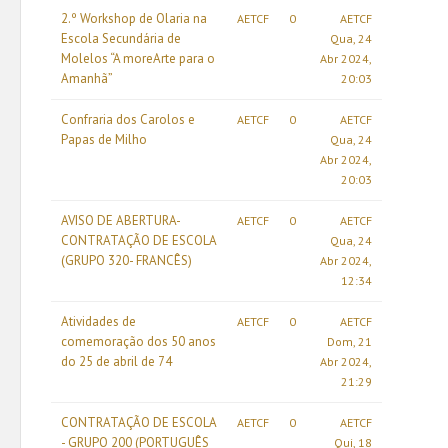
2.º Workshop de Olaria na
AETCF
0
AETCF
Escola Secundária de
Qua, 24
Molelos “A moreArte para o
Abr 2024,
Amanhã”
20:03
Confraria dos Carolos e
AETCF
0
AETCF
Papas de Milho
Qua, 24
Abr 2024,
20:03
AVISO DE ABERTURA-
AETCF
0
AETCF
CONTRATAÇÃO DE ESCOLA
Qua, 24
(GRUPO 320- FRANCÊS)
Abr 2024,
12:34
Atividades de
AETCF
0
AETCF
comemoração dos 50 anos
Dom, 21
do 25 de abril de 74
Abr 2024,
21:29
CONTRATAÇÃO DE ESCOLA
AETCF
0
AETCF
- GRUPO 200 (PORTUGUÊS
Qui, 18