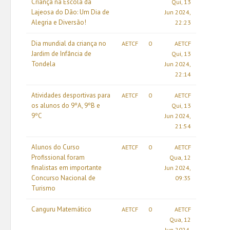
Criança na Escola da
Qui, 13
Lajeosa do Dão: Um Dia de
Jun 2024,
Alegria e Diversão!
22:23
Dia mundial da criança no
AETCF
0
AETCF
Jardim de Infância de
Qui, 13
Tondela
Jun 2024,
22:14
Atividades desportivas para
AETCF
0
AETCF
os alunos do 9ºA, 9ºB e
Qui, 13
9ºC
Jun 2024,
21:54
Alunos do Curso
AETCF
0
AETCF
Profissional foram
Qua, 12
finalistas em importante
Jun 2024,
Concurso Nacional de
09:35
Turismo
Canguru Matemático
AETCF
0
AETCF
Qua, 12
Jun 2024,