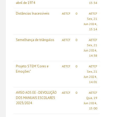
abril de 1974
15:34
Distâncias Inacessiveis
AETCF
0
AETCF
Sex, 21
Jun 2024,
15:14
Semelhança de triângulos
AETCF
0
AETCF
Sex, 21
Jun 2024,
14:38
Projeto STEM "Cores e
AETCF
0
AETCF
Emoções"
Sex, 21
Jun 2024,
14:01
AVISO AOS EE - DEVOLUÇÃO
AETCF
0
AETCF
DOS MANUAIS ESCOLARES
Qua, 19
2023/2024
Jun 2024,
15:00