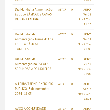
Dia Mundial a Alimentação-
AETCF
0
AETCF
ESCOLA BÁSICA DE CANAS
Ter, 12
DE SANTA MARIA
Nov 2024,
21:13
Dia Mundial da
AETCF
0
AETCF
Alimentação- Turma 4ºA da
Ter, 12
ESCOLA BÁSICA DE
Nov 2024,
TONDELA
21:08
Dia Mundial da
AETCF
0
AETCF
Alimentação na ESCOLA
Ter, 12
SECUNDÁRIA DE MOLELOS
Nov 2024,
21:07
A TERRA TREME- EXERCÍCIO
AETCF
0
AETCF
PÚBLICO- 5 de novembro
Seg, 4
2024 - 11.05h
Nov 2024,
22:13
AVISO À COMUNIDADE-
AETCF
0
AETCF