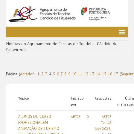
Agrupamento
Notícias do Agrupamento de Escolas de Tondela - Cândido de
EE / Alunos
Figueiredo
Clubes e Projetos
Cursos Profissionais
Bibliotecas
Página: (
Anterior
)
1
2
3
4
5
6
7
8
9
10
11
12
13
14
15
16
17
(
Seguint
Media AETCF
Legislação
Tópico
Iniciado
Respostas
Últi
Utilizador não identificado. (
Entrar
)
por
mensage
ALUNOS DO CURSO
AETCF
0
AETCF
PROFISSIONAL EM
Ter, 12
ANIMAÇÃO DE TURISMO
Nov 2024,