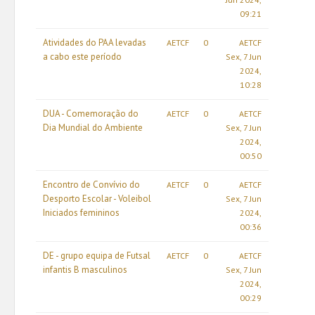
09:21
Atividades do PAA levadas
AETCF
0
AETCF
a cabo este período
Sex, 7 Jun
2024,
10:28
DUA - Comemoração do
AETCF
0
AETCF
Dia Mundial do Ambiente
Sex, 7 Jun
2024,
00:50
Encontro de Convívio do
AETCF
0
AETCF
Desporto Escolar - Voleibol
Sex, 7 Jun
Iniciados femininos
2024,
00:36
DE - grupo equipa de Futsal
AETCF
0
AETCF
infantis B masculinos
Sex, 7 Jun
2024,
00:29