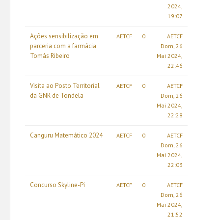
2024,
19:07
Ações sensibilização em
AETCF
0
AETCF
parceria com a farmácia
Dom, 26
Tomás Ribeiro
Mai 2024,
22:46
Visita ao Posto Territorial
AETCF
0
AETCF
da GNR de Tondela
Dom, 26
Mai 2024,
22:28
Canguru Matemático 2024
AETCF
0
AETCF
Dom, 26
Mai 2024,
22:03
Concurso Skyline-Pi
AETCF
0
AETCF
Dom, 26
Mai 2024,
21:52