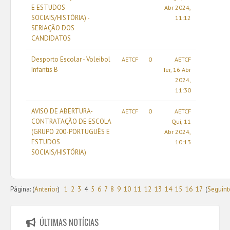
E ESTUDOS
Abr 2024,
SOCIAIS/HISTÓRIA) -
11:12
SERIAÇÃO DOS
CANDIDATOS
Desporto Escolar - Voleibol
AETCF
0
AETCF
Infantis B
Ter, 16 Abr
2024,
11:30
AVISO DE ABERTURA-
AETCF
0
AETCF
CONTRATAÇÃO DE ESCOLA
Qui, 11
(GRUPO 200-PORTUGUÊS E
Abr 2024,
ESTUDOS
10:13
SOCIAIS/HISTÓRIA)
Página: (
Anterior
)
1
2
3
4
5
6
7
8
9
10
11
12
13
14
15
16
17
(
Seguint
ÚLTIMAS NOTÍCIAS