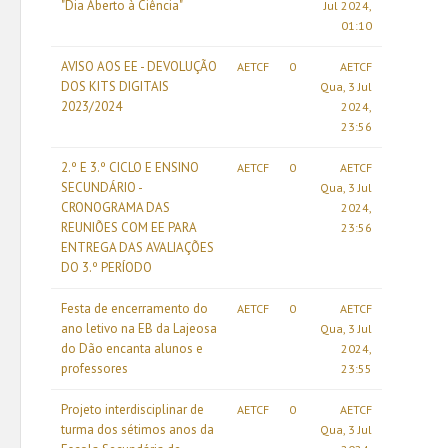
"Dia Aberto à Ciência"
Jul 2024,
01:10
AVISO AOS EE - DEVOLUÇÃO
AETCF
0
AETCF
DOS KITS DIGITAIS
Qua, 3 Jul
2023/2024
2024,
23:56
2.º E 3.º CICLO E ENSINO
AETCF
0
AETCF
SECUNDÁRIO -
Qua, 3 Jul
CRONOGRAMA DAS
2024,
REUNIÕES COM EE PARA
23:56
ENTREGA DAS AVALIAÇÕES
DO 3.º PERÍODO
Festa de encerramento do
AETCF
0
AETCF
ano letivo na EB da Lajeosa
Qua, 3 Jul
do Dão encanta alunos e
2024,
professores
23:55
Projeto interdisciplinar de
AETCF
0
AETCF
turma dos sétimos anos da
Qua, 3 Jul