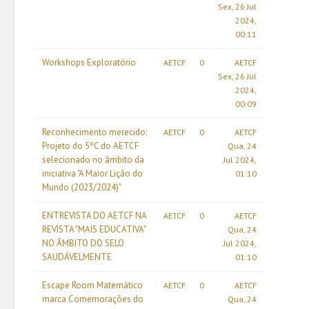
Sex, 26 Jul
2024,
00:11
Workshops Exploratório
AETCF
0
AETCF
Sex, 26 Jul
2024,
00:09
Reconhecimento merecido:
AETCF
0
AETCF
Projeto do 5ºC do AETCF
Qua, 24
selecionado no âmbito da
Jul 2024,
iniciativa "A Maior Lição do
01:10
Mundo (2023/2024)"
ENTREVISTA DO AETCF NA
AETCF
0
AETCF
REVISTA "MAIS EDUCATIVA"
Qua, 24
NO ÂMBITO DO SELO
Jul 2024,
SAUDÁVELMENTE
01:10
Escape Room Matemático
AETCF
0
AETCF
marca Comemorações do
Qua, 24