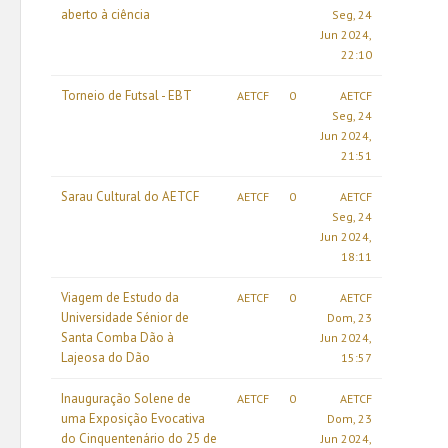
aberto à ciência
Seg, 24
Jun 2024,
22:10
Torneio de Futsal - EBT
AETCF
0
AETCF
Seg, 24
Jun 2024,
21:51
Sarau Cultural do AETCF
AETCF
0
AETCF
Seg, 24
Jun 2024,
18:11
Viagem de Estudo da
AETCF
0
AETCF
Universidade Sénior de
Dom, 23
Santa Comba Dão à
Jun 2024,
Lajeosa do Dão
15:57
Inauguração Solene de
AETCF
0
AETCF
uma Exposição Evocativa
Dom, 23
do Cinquentenário do 25 de
Jun 2024,