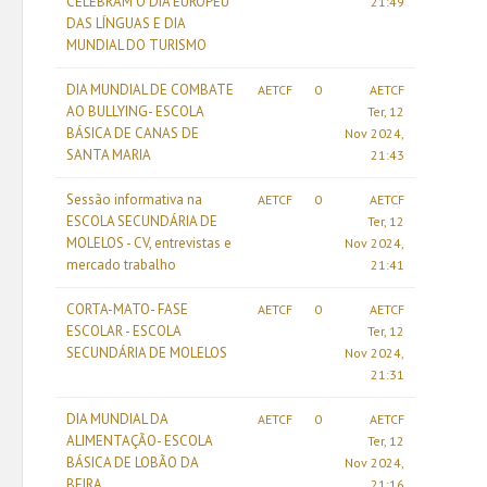
CELEBRAM O DIA EUROPEU
21:49
DAS LÍNGUAS E DIA
MUNDIAL DO TURISMO
DIA MUNDIAL DE COMBATE
AETCF
0
AETCF
AO BULLYING- ESCOLA
Ter, 12
BÁSICA DE CANAS DE
Nov 2024,
SANTA MARIA
21:43
Sessão informativa na
AETCF
0
AETCF
ESCOLA SECUNDÁRIA DE
Ter, 12
MOLELOS - CV, entrevistas e
Nov 2024,
mercado trabalho
21:41
CORTA-MATO- FASE
AETCF
0
AETCF
ESCOLAR - ESCOLA
Ter, 12
SECUNDÁRIA DE MOLELOS
Nov 2024,
21:31
DIA MUNDIAL DA
AETCF
0
AETCF
ALIMENTAÇÃO- ESCOLA
Ter, 12
BÁSICA DE LOBÃO DA
Nov 2024,
BEIRA
21:16