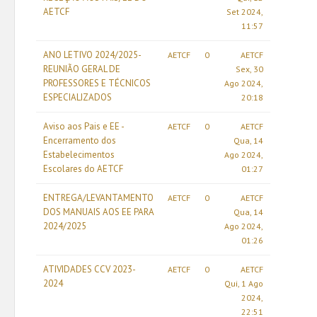
AETCF
Set 2024,
11:57
ANO LETIVO 2024/2025-
AETCF
0
AETCF
REUNIÃO GERAL DE
Sex, 30
PROFESSORES E TÉCNICOS
Ago 2024,
ESPECIALIZADOS
20:18
Aviso aos Pais e EE -
AETCF
0
AETCF
Encerramento dos
Qua, 14
Estabelecimentos
Ago 2024,
Escolares do AETCF
01:27
ENTREGA/LEVANTAMENTO
AETCF
0
AETCF
DOS MANUAIS AOS EE PARA
Qua, 14
2024/2025
Ago 2024,
01:26
ATIVIDADES CCV 2023-
AETCF
0
AETCF
2024
Qui, 1 Ago
2024,
22:51