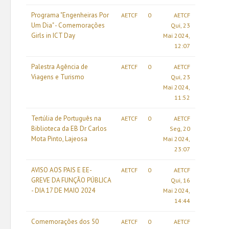
Programa "Engenheiras Por
AETCF
0
AETCF
Um Dia" - Comemorações
Qui, 23
Girls in ICT Day
Mai 2024,
12:07
Palestra Agência de
AETCF
0
AETCF
Viagens e Turismo
Qui, 23
Mai 2024,
11:52
Tertúlia de Português na
AETCF
0
AETCF
Biblioteca da EB Dr Carlos
Seg, 20
Mota Pinto, Lajeosa
Mai 2024,
23:07
AVISO AOS PAIS E EE-
AETCF
0
AETCF
GREVE DA FUNÇÃO PÚBLICA
Qui, 16
- DIA 17 DE MAIO 2024
Mai 2024,
14:44
Comemorações dos 50
AETCF
0
AETCF