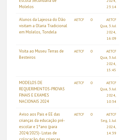
Escola Secundária de
2024,
Molelos
23:14
Alunos da Lajeosa do Dão
AETCF
0
AETCF
visitam a Olaria Tradicional
Qua, 3 Jul
em Molelos, Tondela
2024,
16:09
Visita ao Museu Terras de
AETCF
0
AETCF
Besteiros
Qua, 3 Jul
2024,
15:45
MODELOS DE
AETCF
0
AETCF
REQUERIMENTOS-PROVAS
Qua, 3 Jul
FINAIS E EXAMES
2024,
NACIONAIS 2024
10:34
Aviso aos Pais e EE das
AETCF
0
AETCF
crianças da educação pré-
Seg, 1 Jul
escolar e 1ºano (para
2024,
2024/2025)- Listas de
14:39
colocação das crianças